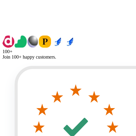
100+
Join
100+
happy customers.