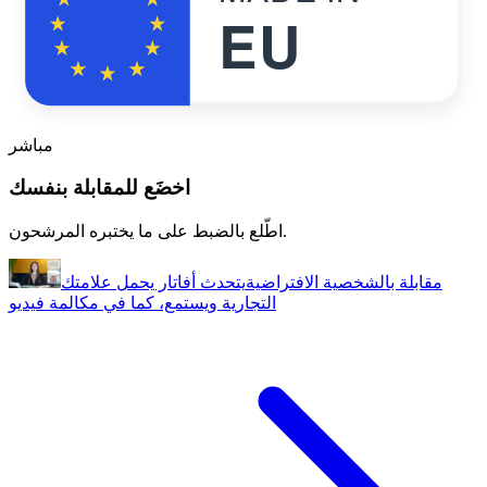
EU
مباشر
اخضَع للمقابلة بنفسك
اطّلع بالضبط على ما يختبره المرشحون.
مقابلة بالشخصية الافتراضية
يتحدث أفاتار يحمل علامتك
التجارية ويستمع، كما في مكالمة فيديو