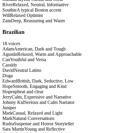
River
Relaxed, Neutral, Informative
Southie
A typical Boston accent
Will
Relaxed Optimist
Zain
Deep, Reassuring and Warm
Brazilian
18
voices
Adam
American, Dark and Tough
Agustín
Relaxed, Warm and Approachable
Can
Youthful and Versa
Cassidy
David
Neutral Latino
Doga
Edward
British, Dark, Seductive, Low
Hope
Smooth, Engaging and Kind
Hope
upbeat and clear
Jerry
Calm, Expressive and Narrative
Johnny Kid
Serious and Calm Narrator
Juniper
Mark
Casual, Relaxed and Light
Mark
Natural Conversations
Rudra
Suspense and Horror Storyteller
Sara Martin
Young and Reflective