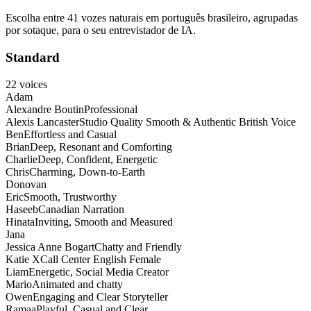
Escolha entre 41 vozes naturais em português brasileiro, agrupadas
por sotaque, para o seu entrevistador de IA.
Standard
22
voices
Adam
Alexandre Boutin
Professional
Alexis Lancaster
Studio Quality Smooth & Authentic British Voice
Ben
Effortless and Casual
Brian
Deep, Resonant and Comforting
Charlie
Deep, Confident, Energetic
Chris
Charming, Down-to-Earth
Donovan
Eric
Smooth, Trustworthy
Haseeb
Canadian Narration
Hinata
Inviting, Smooth and Measured
Jana
Jessica Anne Bogart
Chatty and Friendly
Katie X
Call Center English Female
Liam
Energetic, Social Media Creator
Mario
Animated and chatty
Owen
Engaging and Clear Storyteller
Ramaa
Playful, Casual and Clear