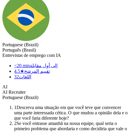
Portuguese (Brazil)
Português (Brasil)
Entrevistas de emprego com IA
إلى أول مقابلة
<20 min
تقييم المرشح
4.5★
اللغات
32
AI
AI Recruiter
Portuguese (Brazil)
1
Descreva uma situação em que você teve que convencer
uma parte interessada cética. O que mudou a opinião dela e o
que você faria diferente hoje?
2
Se você entrasse amanhã na nossa equipe, qual seria o
primeiro problema que abordaria e como decidiria que vale o