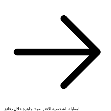
مقابلة الشخصية الافتراضية: جاهزة خلال دقائق!