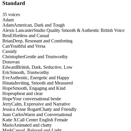
Standard
35
voices
Adam
Adam
American, Dark and Tough
Alexis Lancaster
Studio Quality Smooth & Authentic British Voice
Ben
Effortless and Casual
Brian
Deep, Resonant and Comforting
Can
Youthful and Versa
Cassidy
Christopher
Gentle and Trustworthy
Donovan
Edward
British, Dark, Seductive, Low
Eric
Smooth, Trustworthy
Eve
Authentic, Energetic and Happy
Hinata
Inviting, Smooth and Measured
Hope
Smooth, Engaging and Kind
Hope
upbeat and clear
Hope
Your conversational bestie
Jerry
Calm, Expressive and Narrative
Jessica Anne Bogart
Chatty and Friendly
Juan Carlos
Warm and Conversational
Katie X
Call Center English Female
Mario
Animated and chatty
Mark
Casual, Relaxed and Light