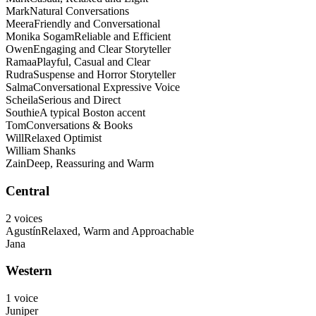
Mark
Natural Conversations
Meera
Friendly and Conversational
Monika Sogam
Reliable and Efficient
Owen
Engaging and Clear Storyteller
Ramaa
Playful, Casual and Clear
Rudra
Suspense and Horror Storyteller
Salma
Conversational Expressive Voice
Scheila
Serious and Direct
Southie
A typical Boston accent
Tom
Conversations & Books
Will
Relaxed Optimist
William Shanks
Zain
Deep, Reassuring and Warm
Central
2
voices
Agustín
Relaxed, Warm and Approachable
Jana
Western
1
voice
Juniper