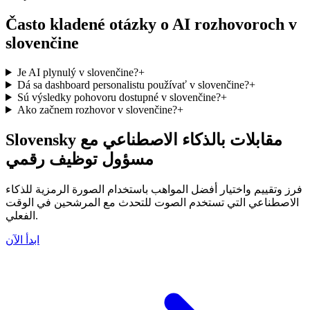
Často kladené otázky o AI rozhovoroch v
slovenčine
Je AI plynulý v slovenčine?
+
Dá sa dashboard personalistu používať v slovenčine?
+
Sú výsledky pohovoru dostupné v slovenčine?
+
Ako začnem rozhovor v slovenčine?
+
Slovensky مقابلات بالذكاء الاصطناعي مع
مسؤول توظيف رقمي
فرز وتقييم واختيار أفضل المواهب باستخدام الصورة الرمزية للذكاء
الاصطناعي التي تستخدم الصوت للتحدث مع المرشحين في الوقت
الفعلي.
ابدأ الآن