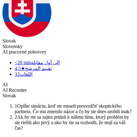
Slovak
Slovensky
AI pracovné pohovory
إلى أول مقابلة
<20 min
تقييم المرشح
4.5★
اللغات
32
AI
AI Recruiter
Slovak
1
Opíšte situáciu, keď ste museli presvedčiť skeptického
partnera. Čo mu zmenilo názor a čo by ste dnes urobili inak?
2
Ak by ste sa zajtra pridali k nášmu tímu, ktorý problém by
ste riešili ako prvý a ako by ste sa rozhodli, že stojí za váš
čas?