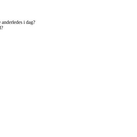
e anderledes i dag?
d?