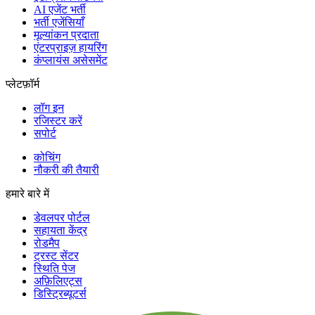
AI एजेंट भर्ती
भर्ती एजेंसियाँ
मूल्यांकन प्रदाता
एंटरप्राइज़ हायरिंग
कंप्लायंस असेसमेंट
प्लेटफ़ॉर्म
लॉग इन
रजिस्टर करें
सपोर्ट
कोचिंग
नौकरी की तैयारी
हमारे बारे में
डेवलपर पोर्टल
सहायता केंद्र
रोडमैप
ट्रस्ट सेंटर
स्थिति पेज
अफ़िलिएट्स
डिस्ट्रिब्यूटर्स