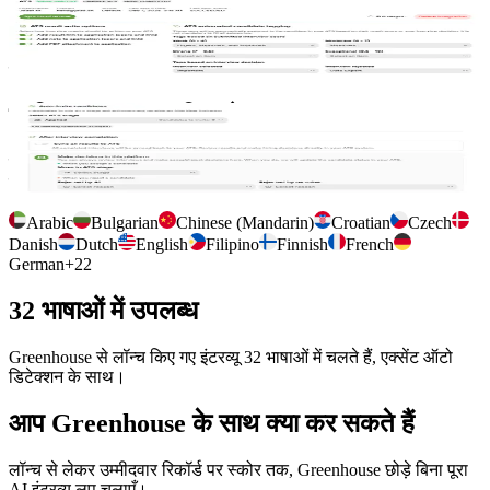
Greenhouse से कनेक्शन प्रबंधित करें
Greenhouse को एक बार कनेक्ट करें, चुनें कि इंटरव्यू आउटपुट कहाँ संग्रहीत
हों, और उम्मीदवारों को टैग करें ताकि आपकी टीम उन्हें अपने वर्कफ़्लो में पाए।
प्रति साक्षात्कार कॉन्फ़िगरेशन
जॉब डिस्क्रिप्शन ऑटो इम्पोर्ट करें, चुने गए Greenhouse चरण पर उम्मीदवारों
को ऑटो आमंत्रित करें, और परिणामों के सिंक को नियंत्रित करें।
Arabic
Bulgarian
Chinese (Mandarin)
Croatian
Czech
Danish
Dutch
English
Filipino
Finnish
French
German
+
22
32 भाषाओं में उपलब्ध
Greenhouse से लॉन्च किए गए इंटरव्यू 32 भाषाओं में चलते हैं, एक्सेंट ऑटो
डिटेक्शन के साथ।
आप Greenhouse के साथ क्या कर सकते हैं
लॉन्च से लेकर उम्मीदवार रिकॉर्ड पर स्कोर तक, Greenhouse छोड़े बिना पूरा
AI इंटरव्यू लूप चलाएँ।