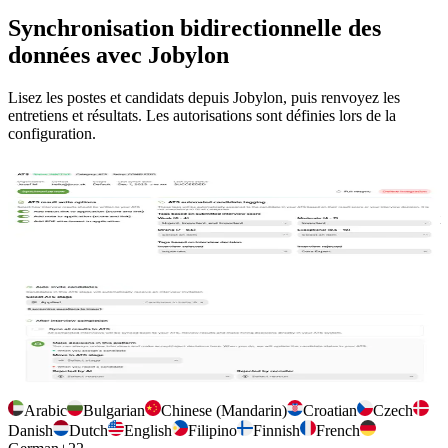
Synchronisation bidirectionnelle des
données avec Jobylon
Lisez les postes et candidats depuis Jobylon, puis renvoyez les
entretiens et résultats. Les autorisations sont définies lors de la
configuration.
Gérer la connexion à Jobylon
Connectez Jobylon une fois, choisissez où les sorties d’entretien sont
stockées et étiquetez les candidats pour que votre équipe les retrouve
dans son workflow.
Configuration par entretien
Importez automatiquement la description du poste, invitez
automatiquement les candidats à une étape Jobylon choisie et
contrôlez la synchronisation des résultats.
Arabic
Bulgarian
Chinese (Mandarin)
Croatian
Czech
Danish
Dutch
English
Filipino
Finnish
French