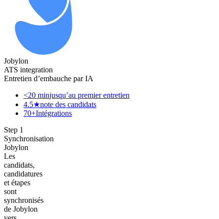
Jobylon
ATS integration
Entretien d’embauche par IA
<20 min
jusqu’au premier entretien
4.5★
note des candidats
70+
Intégrations
Step
1
Synchronisation
Jobylon
Les
candidats,
candidatures
et étapes
sont
synchronisés
de Jobylon
vers