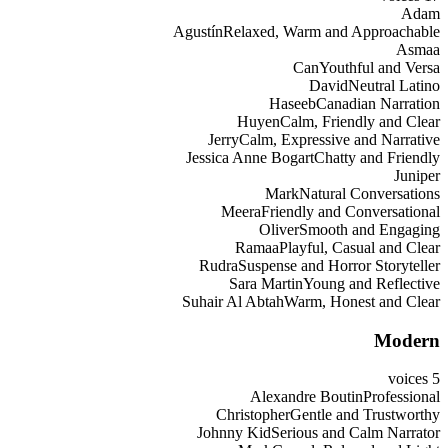
Adam
Agustín
Relaxed, Warm and Approachable
Asmaa
Can
Youthful and Versa
David
Neutral Latino
Haseeb
Canadian Narration
Huyen
Calm, Friendly and Clear
Jerry
Calm, Expressive and Narrative
Jessica Anne Bogart
Chatty and Friendly
Juniper
Mark
Natural Conversations
Meera
Friendly and Conversational
Oliver
Smooth and Engaging
Ramaa
Playful, Casual and Clear
Rudra
Suspense and Horror Storyteller
Sara Martin
Young and Reflective
Suhair Al Abtah
Warm, Honest and Clear
Modern
voices
5
Alexandre Boutin
Professional
Christopher
Gentle and Trustworthy
Johnny Kid
Serious and Calm Narrator