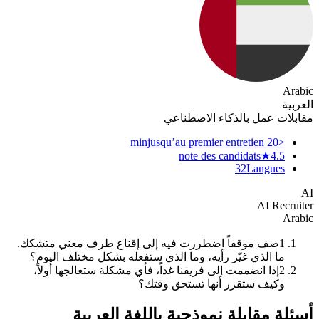
Arabic
العربية
مقابلات عمل بالذكاء الاصطناعي
jusqu’au premier entretien
<20 min
note des candidats
4.5★
32
Langues
AI
AI Recruiter
Arabic
صف موقفاً اضطررت فيه إلى إقناع طرف معني متشكك.
1
ما الذي غيّر رأيه، وما الذي ستفعله بشكل مختلف اليوم؟
إذا انضممت إلى فريقنا غداً، فأي مشكلة ستعالجها أولاً،
2
وكيف ستقرر أنها تستحق وقتك؟
أسئلة مقابلة نموذجية باللغة العربية