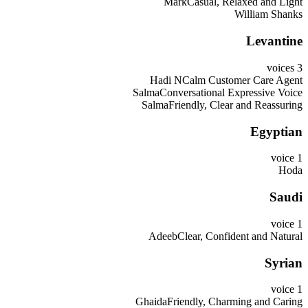
Mark
Casual, Relaxed and Light
William Shanks
Levantine
voices
3
Hadi N
Calm Customer Care Agent
Salma
Conversational Expressive Voice
Salma
Friendly, Clear and Reassuring
Egyptian
voice
1
Hoda
Saudi
voice
1
Adeeb
Clear, Confident and Natural
Syrian
voice
1
Ghaida
Friendly, Charming and Caring