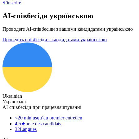
S’inscrire
AI-співбесіди українською
Проводьте AI-співбесіди з вашими кандидатами українською
Проведіть співбесіди з кандидатами українською
Ukrainian
Українська
AI-співбесіди при працевлаштуванні
<20 min
jusqu’au premier entretien
4.5★
note des candidats
32
Langues