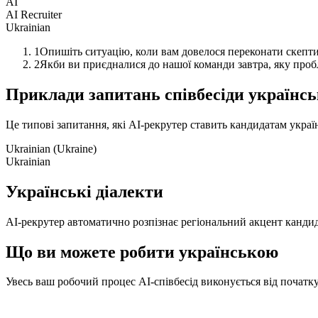
AI
AI Recruiter
Ukrainian
1
Опишіть ситуацію, коли вам довелося переконати скепти
2
Якби ви приєдналися до нашої команди завтра, яку проб
Приклади запитань співбесіди українс
Це типові запитання, які AI-рекрутер ставить кандидатам украї
Ukrainian (Ukraine)
Ukrainian
Українські діалекти
AI-рекрутер автоматично розпізнає регіональний акцент кандида
Що ви можете робити українською
Увесь ваш робочий процес AI-співбесід виконується від початку