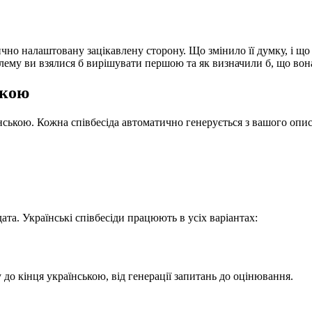
чно налаштовану зацікавлену сторону. Що змінило її думку, і що
лему ви взялися б вирішувати першою та як визначили б, що вон
ькою
нською. Кожна співбесіда автоматично генерується з вашого опису
та. Українські співбесіди працюють в усіх варіантах:
 до кінця українською, від генерації запитань до оцінювання.