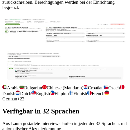
zurückschreiben. Berechtigungen werden bei der Einrichtung
begrenzt.
Verbindung zu Laura verwalten
Verbinden Sie Laura einmal, wählen Sie, wo Interviewergebnisse
gespeichert werden, und taggen Sie Kandidaten, damit Ihr Team sie
im Workflow findet.
Konfiguration pro Interview
Stellenbeschreibung automatisch importieren, Kandidaten in einer
ausgewählten Laura-Phase automatisch einladen und steuern, wie
Ergebnisse zurücksynchronisiert werden.
Arabic
Bulgarian
Chinese (Mandarin)
Croatian
Czech
Danish
Dutch
English
Filipino
Finnish
French
German
+
22
Verfügbar in 32 Sprachen
Aus Laura gestartete Interviews laufen in jeder der 32 Sprachen, mit
automatischer Akzenterkennung.