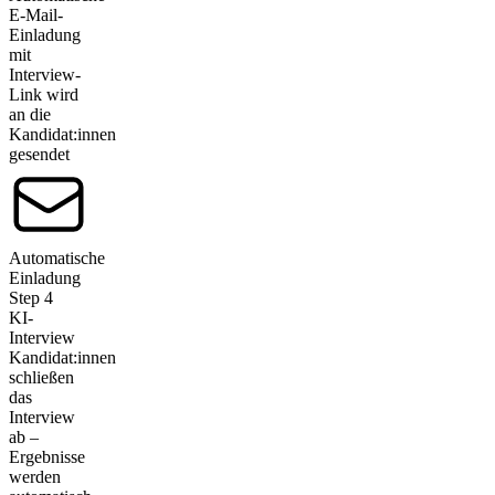
E-Mail-
Einladung
mit
Interview-
Link wird
an die
Kandidat:innen
gesendet
Automatische
Einladung
Step
4
KI-
Interview
Kandidat:innen
schließen
das
Interview
ab –
Ergebnisse
werden