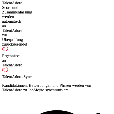
TalentAdore
Score und
Zusammenfassung
werden
automatisch
an
TalentAdore
zur
Überprüfung
zurückgesendet
Ergebnisse
an
TalentAdore
TalentAdore-Sync
Kandidat:innen, Bewerbungen und Phasen werden von
TalentAdore zu JobMojito synchronisiert