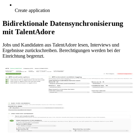
Create application
Bidirektionale Datensynchronisierung
mit TalentAdore
Jobs und Kandidaten aus TalentAdore lesen, Interviews und
Ergebnisse zurückschreiben. Berechtigungen werden bei der
Einrichtung begrenzt.
Verbindung zu TalentAdore verwalten
Verbinden Sie TalentAdore einmal, wählen Sie, wo
Interviewergebnisse gespeichert werden, und taggen Sie
Kandidaten, damit Ihr Team sie im Workflow findet.
Konfiguration pro Interview
Stellenbeschreibung automatisch importieren, Kandidaten in einer
ausgewählten TalentAdore-Phase automatisch einladen und steuern,
wie Ergebnisse zurücksynchronisiert werden.