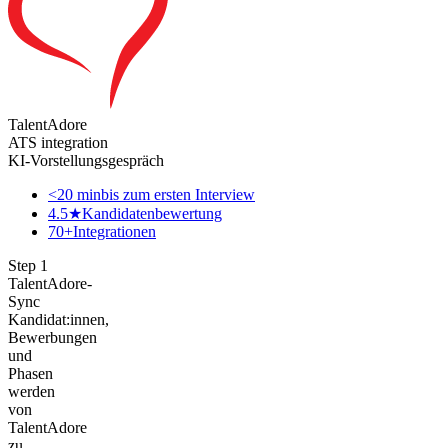
TalentAdore
ATS integration
KI-Vorstellungsgespräch
<20 min
bis zum ersten Interview
4.5★
Kandidatenbewertung
70+
Integrationen
Step
1
TalentAdore-
Sync
Kandidat:innen,
Bewerbungen
und
Phasen
werden
von
TalentAdore
zu