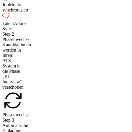
JobMojito
synchronisiert
TalentAdore-
Sync
Step
2
Phasenwechsel
Kandidat:innen
werden in
Ihrem
ATS-
System in
die Phase
„KI-
Interview“
verschoben
Phasenwechsel
Step
3
Automatische
Einladung