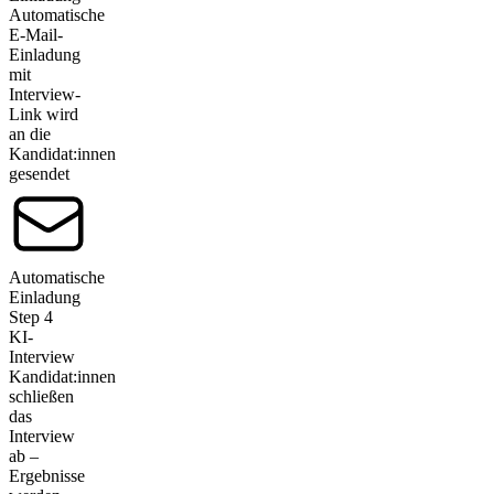
Automatische
E-Mail-
Einladung
mit
Interview-
Link wird
an die
Kandidat:innen
gesendet
Automatische
Einladung
Step
4
KI-
Interview
Kandidat:innen
schließen
das
Interview
ab –
Ergebnisse