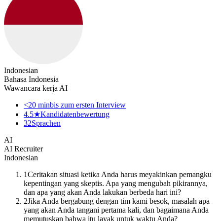
Indonesian
Bahasa Indonesia
Wawancara kerja AI
<20 min
bis zum ersten Interview
4.5★
Kandidatenbewertung
32
Sprachen
AI
AI Recruiter
Indonesian
1
Ceritakan situasi ketika Anda harus meyakinkan pemangku
kepentingan yang skeptis. Apa yang mengubah pikirannya,
dan apa yang akan Anda lakukan berbeda hari ini?
2
Jika Anda bergabung dengan tim kami besok, masalah apa
yang akan Anda tangani pertama kali, dan bagaimana Anda
memutuskan bahwa itu layak untuk waktu Anda?