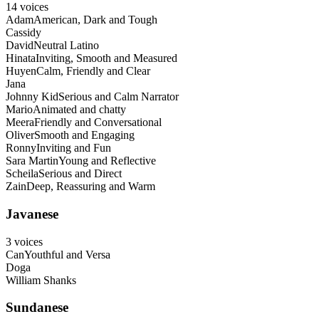
14
voices
Adam
American, Dark and Tough
Cassidy
David
Neutral Latino
Hinata
Inviting, Smooth and Measured
Huyen
Calm, Friendly and Clear
Jana
Johnny Kid
Serious and Calm Narrator
Mario
Animated and chatty
Meera
Friendly and Conversational
Oliver
Smooth and Engaging
Ronny
Inviting and Fun
Sara Martin
Young and Reflective
Scheila
Serious and Direct
Zain
Deep, Reassuring and Warm
Javanese
3
voices
Can
Youthful and Versa
Doga
William Shanks
Sundanese